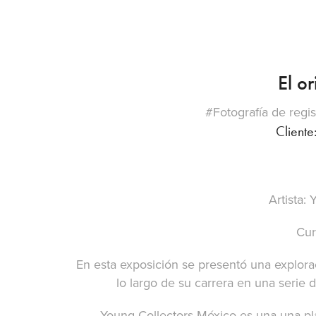
El o
#Fotografía de regis
Cliente
Artista:
Cur
En esta exposición se presentó una explora
lo largo de su carrera en una serie
Young Collectors México es una una pla