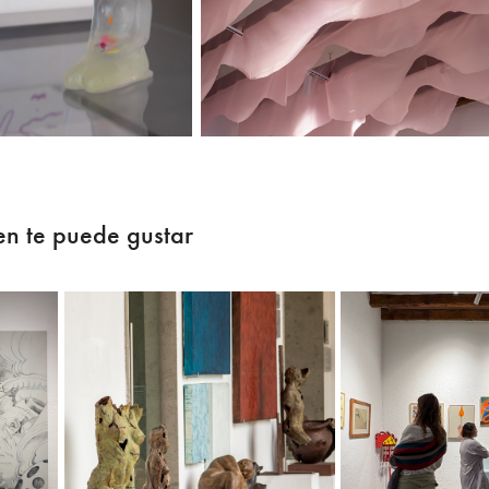
n te puede gustar
Galería EXU
Caballo d