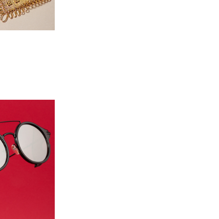
 óptica 
io