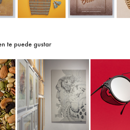
n te puede gustar
Asistencia
s
Raúl Urias
stud