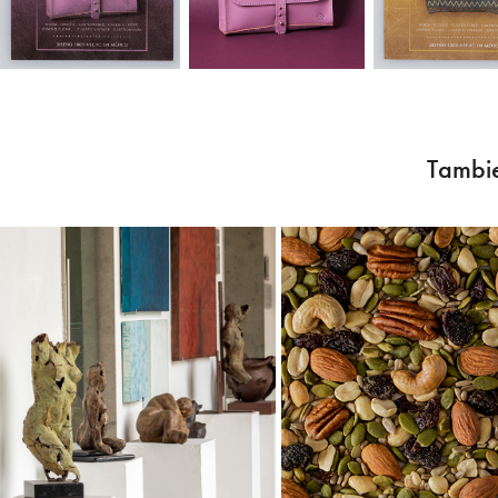
Tambie
Galería EXU
Mix de nuece