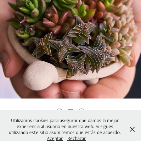
Jardines de bolsillo
Utilizamos cookies para asegurar que damos la mejor
Fotógrafa comercial en Ciudad de México especializada en
experiencia al usuario en nuestra web. Si sigues
fotografía de producto, fotografía gastronómica, registro de obra
utilizando este sitio asumiremos que estás de acuerdo.
artística y documentación de exposiciones.
Aceptar
Rechazar